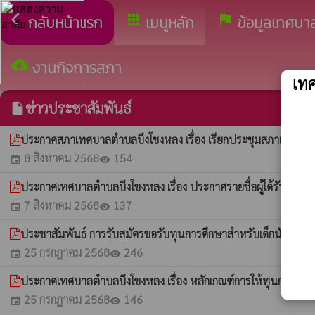
arrow_back_ios
apps
assistant_photo
กลับหน้าแรก
เมนูหลัก
ข้อมูลเทศบา
cloud_download
งานกิจการสภา
เท
ข่าวประชาสัมพันธ์
insert_drive_file
ประกาศสภาเทศบาลตำบลบึงโขงหลง เรื่อง เรียกประชุมสภาเทศบาล
8 สิงหาคม 2568
154
event
visibility
ประกาศเทศบาลตำบลบึงโขงหลง เรื่อง ประกาศรายชื่อผู้ได้รับความ
7 สิงหาคม 2568
137
event
visibility
ประชาสัมพันธ์ การรับสมัครขอรับทุนการศึกษาสำหรับเด็กนักเรียน
25 กรกฎาคม 2568
246
event
visibility
ประกาศเทศบาลตำบลบึงโขงหลง เรื่อง หลักเกณฑ์การให้ทุนการศึกษา
25 กรกฎาคม 2568
146
event
visibility