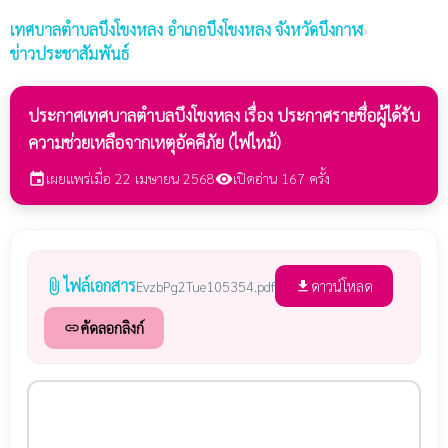
เทศบาลตำบลบึงโขงหลง
อำเภอบึงโขงหลง จังหวัดบึงกาฬ
›
ข่าวประชาสัมพันธ์
ประกาศเทศบาลตำบลบึงโขงหลง เรื่อง ประกาศรายชื่อผู้ได้รับ
ความช่วยเหลือจากเหตุอัคคีภัย (ไฟไหม้)
เผยแพร่เมื่อ 22 เมษายน 2568
เปิดอ่าน 167 ครั้ง
event
visibility
ไฟล์เอกสาร
attach_file
ดาวน์โหลด
EvzbPg2Tue105354.pdf
file_download
คัดลอกลิงก์
link