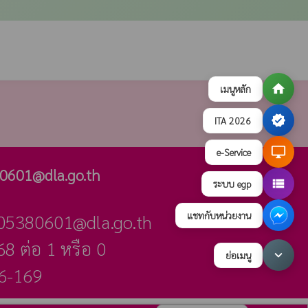
home
เมนูหลัก
verified
ITA 2026
desktop_windows
e-Service
0601@dla.go.th
view_list
ระบบ egp
แชทกับหน่วยงาน
_05380601@dla.go.th
8 ต่อ 1 หรือ 0
keyboard_arrow_down
ย่อเมนู
16-169