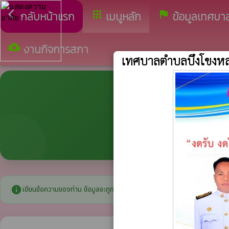
arrow_back_ios
apps
assistant_photo
กลับหน้าแรก
เมนูหลัก
ข้อมูลเทศบา
cloud_download
งานกิจการสภา
เทศบาลตำบลบึงโขงห
info
เขียนข้อความของท่าน ข้อมูลจะถูกส่งให้ผู้บริหารโดยตรง