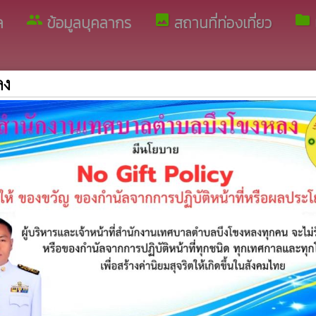
group
image
folder
ล
ข้อมูลบุคลากร
สถานที่ท่องเที่ยว
ลง
record_voice_over
สายตรงผู้บริหาร
เทศบาลตำบลบึงโขงหลง
อำเภอบึงโขงหลง จังหวัดบึงกาฬ