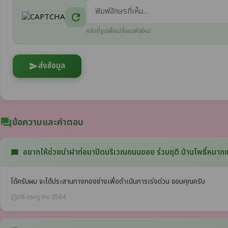
refresh
คลิกที่รูปเพื่อเปลี่ยนรหัสใหม่
ส่งข้อมูล
send
ข้อความและคำตอบ
question_answer
อยากให้ช่วยนำฝาท่อมาปิดบริเวณถนนซอย ร่วมฤดี บ้านโพธิ์หมากแข
chat_bubble
ได้ครับผม จะได้ประสานทางกองช่างเพื่อดำเนินการเร่งด่วน ขอบคุณครับ
08 กรกฏาคม 2564
schedule