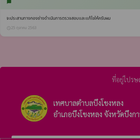
chat_bubble
จะประสานทางกองช่างดำเนินการตรวจสอบและแก้ไขให้ครับผม
25 ตุลาคม 2563
schedule
ที่อยู่ไปร
เทศบาลตำบลบึงโขงหลง
อำเภอบึงโขงหลง จังหวัดบึงก