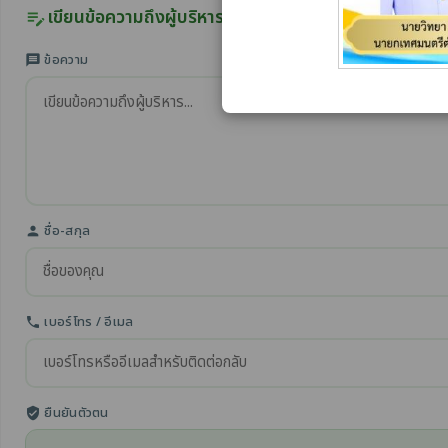
เขียนข้อความถึงผู้บริหาร
edit_note
ข้อความ
message
ชื่อ-สกุล
person
เบอร์โทร / อีเมล
phone
ยืนยันตัวตน
verified_user