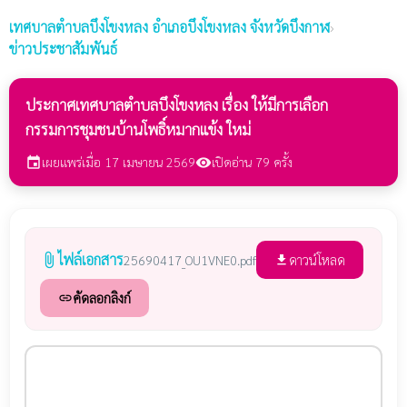
เทศบาลตำบลบึงโขงหลง
อำเภอบึงโขงหลง จังหวัดบึงกาฬ
›
ข่าวประชาสัมพันธ์
ประกาศเทศบาลตำบลบึงโขงหลง เรื่อง ให้มีการเลือก
กรรมการชุมชนบ้านโพธิ์หมากแข้ง ใหม่
เผยแพร่เมื่อ 17 เมษายน 2569
เปิดอ่าน 79 ครั้ง
event
visibility
ไฟล์เอกสาร
attach_file
ดาวน์โหลด
25690417_OU1VNE0.pdf
file_download
คัดลอกลิงก์
link