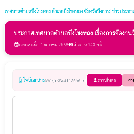
เทศบาลตำบลบึงโขงหลง
อำเภอบึงโขงหลง จังหวัดบึงกาฬ
›
ข่าวประชาส
ประกาศเทศบาลตำบลบึงโขงหลง เรื่องการจัดงานวั
เผยแพร่เมื่อ 7 มกราคม 2569
เปิดอ่าน 140 ครั้ง
event
visibility
ไฟล์เอกสาร
attach_file
ดาวน์โหลด
5WlxjYSWed112656.pdf
file_download
link