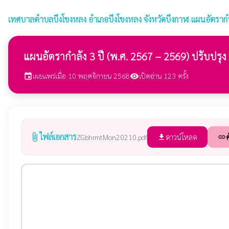
เทศบาลตำบลบึงโขงหลง
อำเภอบึงโขงหลง จังหวัดบึงกาฬ
›
แผนอัตรากำ
แผนอัตรากำลัง 3 ปี (พ.ศ. 2567 – 2569) ปรับปรุง ค
เผยแพร่เมื่อ 10 พฤศจิกายน 2568
เปิดอ่าน 123 ครั้ง
event
visibility
ไฟล์เอกสาร
attach_file
ดาวน์โหลด
ค
ZGbhrmtMon20210.pdf
file_download
link