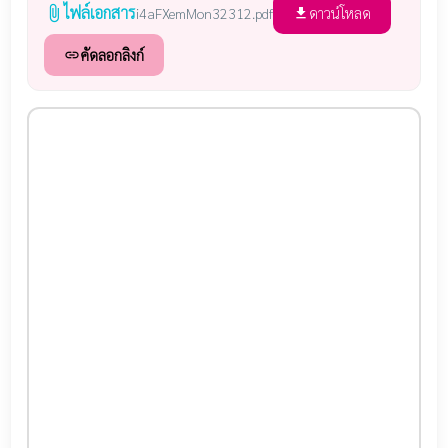
ไฟล์เอกสาร
attach_file
ดาวน์โหลด
i4aFXemMon32312.pdf
file_download
คัดลอกลิงก์
link