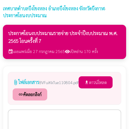
เทศบาลตำบลบึงโขงหลง
อำเภอบึงโขงหลง จังหวัดบึงกาฬ
›
ประกาศโอนงบประมาณ
ประกาศโอนงบประมาณรายจ่าย ประจำปีงบประมาณ พ.ศ.
2565 โอนครั้งที่ 7
เผยแพร่เมื่อ 27 กรกฎาคม 2565
เปิดอ่าน 170 ครั้ง
event
visibility
ไฟล์เอกสาร
attach_file
ดาวน์โหลด
BVFuiKkTue110804.pdf
file_download
คัดลอกลิงก์
link