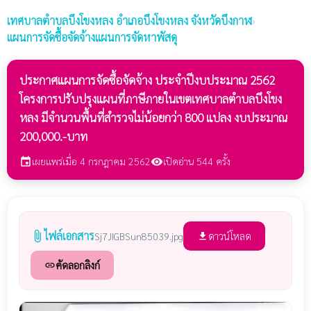
เทศบาลตำบลบึงโขงหลง
อำเภอบึงโขงหลง จังหวัดบึงกาฬ
›
แผนการจัดซื้อจัดจ้างแผนการจัดหาพัสดุ
ประกาศแผนการจัดซื้อจัดจ้าง ประจำปีงบประมาณ 2562
โครงการปรับปรุงแผนที่ภาษีภายในเขตเทศบาลตำบลบึงโขง
หลง มีจำนวนพื้นที่สำรวจไม่น้อยกว่า 800 แปลง งบประมาณ
200,000.-บาท
เผยแพร่เมื่อ 4 กรกฎาคม 2562
เปิดอ่าน 544 ครั้ง
event
visibility
ไฟล์เอกสาร
attach_file
ดาวน์โหลด
Sj7JIGBSun85039.jpg
file_download
คัดลอกลิงก์
link