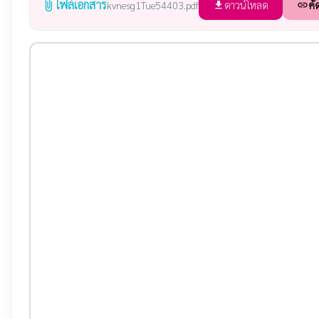
ไฟล์เอกสาร
attach_file
ดาวน์โหลด
คั
kvnesg1Tue54403.pdf
file_download
link