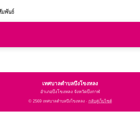
ัมพันธ์
เทศบาลตำบลบึงโขงหลง
อำเภอบึงโขงหลง จังหวัดบึงกาฬ
© 2569 เทศบาลตำบลบึงโขงหลง ·
กลับสู่เว็บไซต์