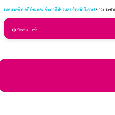
เทศบาลตำบลบึงโขงหลง
อำเภอบึงโขงหลง จังหวัดบึงกาฬ
›
ข่าวประชาส
เปิดอ่าน 1 ครั้ง
visibility