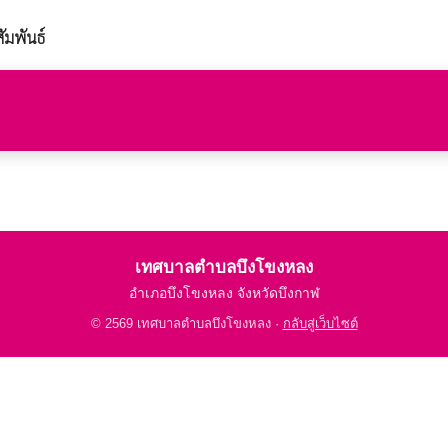
ัมพันธ์
เทศบาลตำบลบึงโขงหลง
อำเภอบึงโขงหลง จังหวัดบึงกาฬ
© 2569 เทศบาลตำบลบึงโขงหลง ·
กลับสู่เว็บไซต์