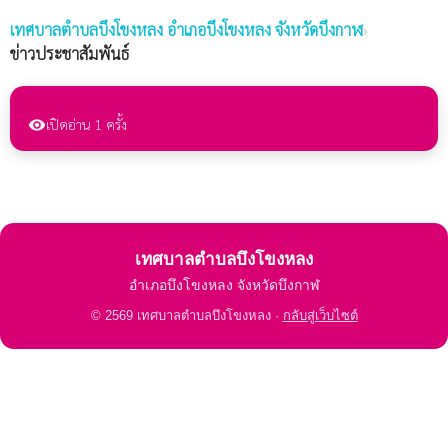
เทศบาลตำบลบึงโขงหลง
อำเภอบึงโขงหลง จังหวัดบึงกาฬ
›
ข่าวประชาสัมพันธ์
เปิดอ่าน 1 ครั้ง
visibility
เทศบาลตำบลบึงโขงหลง
อำเภอบึงโขงหลง จังหวัดบึงกาฬ
© 2569 เทศบาลตำบลบึงโขงหลง ·
กลับสู่เว็บไซต์